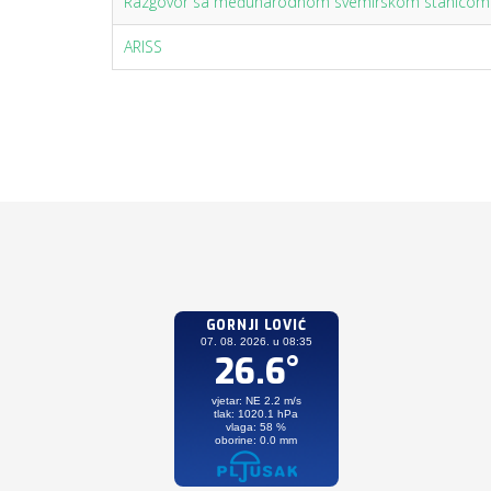
Razgovor sa međunarodnom svemirskom stanicom
ARISS